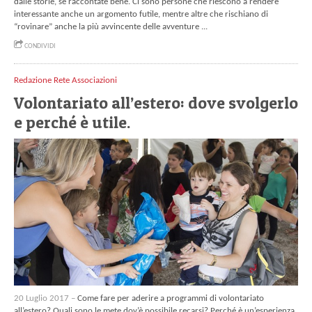
dalle storie, se raccontate bene. Ci sono persone che riescono a rendere
interessante anche un argomento futile, mentre altre che rischiano di
“rovinare” anche la più avvincente delle avventure ...
CONDIVIDI
Redazione Rete Associazioni
Volontariato all’estero: dove svolgerlo
e perché è utile.
20 Luglio 2017 –
Come fare per aderire a programmi di volontariato
all’estero? Quali sono le mete dov’è possibile recarsi? Perché è un’esperienza