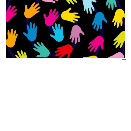
18 Aprile 2017 –
Oggi vediamo insieme quali sono i primi passi per creare
un’associazione. Questo articolo riprende un vecchio scritto dell’agosto
2013 che potete trovare qui: oggi ripeteremo alcune informazioni e ne
aggiungeremo di nuove e aggiornate reperite sul web e sul sito del CSV di
Rovigo. Fondare un’associazione non è semplice ma avere una visione più
ampia di quelli che sono i passi fondamenta...
CONDIVIDI
Redazione Rete Associazioni
I 5 step per creare una strategia di
crowdfunding di successo