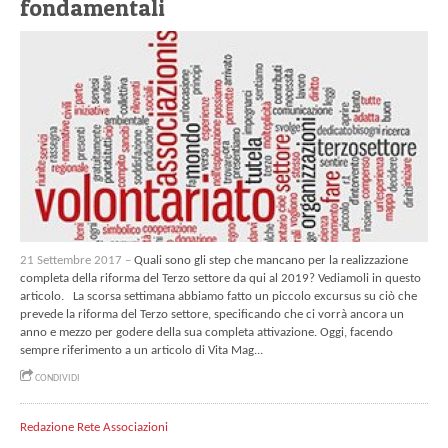
fondamentali
21 Settembre 2017 –
Quali sono gli step che mancano per la realizzazione
completa della riforma del Terzo settore da qui al 2019? Vediamoli in questo
articolo. La scorsa settimana abbiamo fatto un piccolo excursus su ciò che
prevede la riforma del Terzo settore, specificando che ci vorrà ancora un
anno e mezzo per godere della sua completa attivazione. Oggi, facendo
sempre riferimento a un articolo di Vita Mag...
CONDIVIDI
Redazione Rete Associazioni