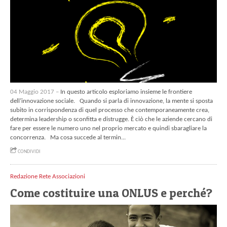
04 Maggio 2017 –
In questo articolo esploriamo insieme le frontiere
dell’innovazione sociale. Quando si parla di innovazione, la mente si sposta
subito in corrispondenza di quel processo che contemporaneamente crea,
determina leadership o sconfitta e distrugge. È ciò che le aziende cercano di
fare per essere le numero uno nel proprio mercato e quindi sbaragliare la
concorrenza. Ma cosa succede al termin...
CONDIVIDI
Redazione Rete Associazioni
Come costituire una ONLUS e perché?