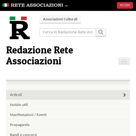
ACCEDI
Associazioni Culturali
Redazione Rete
Associazioni
Home
Articoli
Eventi
Articoli
Gallerie
Notizie utili
Contatti
Manifestazioni / Eventi
Propaganda
Bandi e concorsi