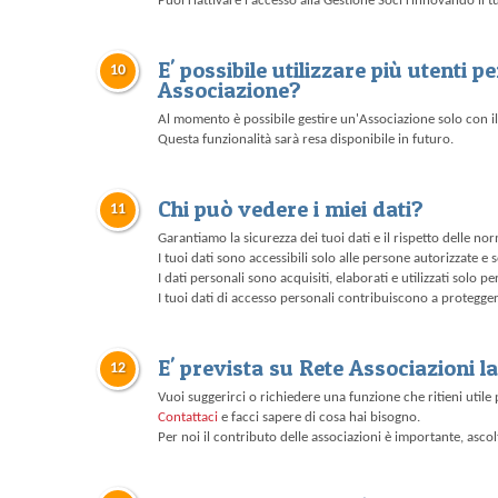
Puoi riattivare l'accesso alla Gestione Soci rinnovando i
E' possibile utilizzare più utenti p
10
Associazione?
Al momento è possibile gestire un'Associazione solo con il 
Questa funzionalità sarà resa disponibile in futuro.
Chi può vedere i miei dati?
11
Garantiamo la sicurezza dei tuoi dati e il rispetto delle no
I tuoi dati sono accessibili solo alle persone autorizzate e
I dati personali sono acquisiti, elaborati e utilizzati solo 
I tuoi dati di accesso personali contribuiscono a proteggere
E' prevista su Rete Associazioni l
12
Vuoi suggerirci o richiedere una funzione che ritieni utile
Contattaci
e facci sapere di cosa hai bisogno.
Per noi il contributo delle associazioni è importante, ascolt