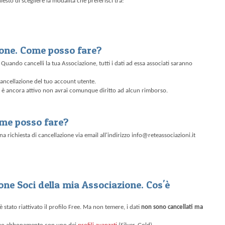
iesto di scegliere la modalità che preferisci tra:
ione. Come posso fare?
Quando cancelli la tua Associazione, tutti i dati ad essa associati saranno
ancellazione del tuo account utente.
o è ancora attivo non avrai comunque diritto ad alcun rimborso.
Come posso fare?
a richiesta di cancellazione via email all'indirizzo info@reteassociazioni.it
one Soci della mia Associazione. Cos'è
tato riattivato il profilo Free. Ma non temere, i dati
non sono cancellati ma