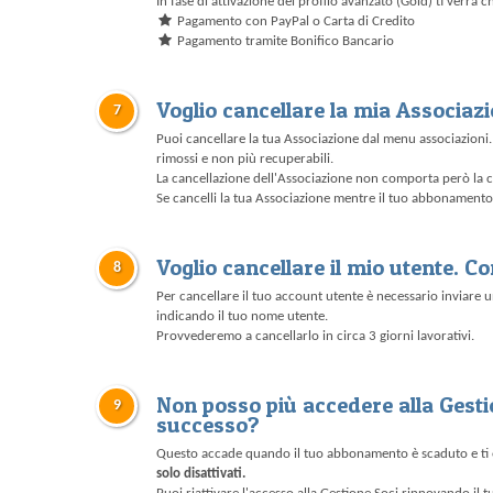
In fase di attivazione del profilo avanzato (Gold) ti verrà ch
Pagamento con PayPal o Carta di Credito
Pagamento tramite Bonifico Bancario
Voglio cancellare la mia Associaz
7
Puoi cancellare la tua Associazione dal menu associazioni. 
rimossi e non più recuperabili.
La cancellazione dell'Associazione non comporta però la c
Se cancelli la tua Associazione mentre il tuo abbonament
Voglio cancellare il mio utente. 
8
Per cancellare il tuo account utente è necessario inviare un
indicando il tuo nome utente.
Provvederemo a cancellarlo in circa 3 giorni lavorativi.
Non posso più accedere alla Gesti
9
successo?
Questo accade quando il tuo abbonamento è scaduto e ti è s
solo disattivati.