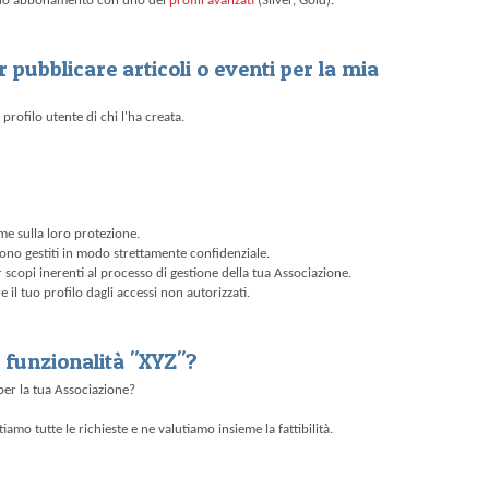
l tuo abbonamento con uno dei
profili avanzati
(Silver, Gold).
er pubblicare articoli o eventi per la mia
profilo utente di chi l'ha creata.
rme sulla loro protezione.
 sono gestiti in modo strettamente confidenziale.
per scopi inerenti al processo di gestione della tua Associazione.
 il tuo profilo dagli accessi non autorizzati.
a funzionalità "XYZ"?
 per la tua Associazione?
iamo tutte le richieste e ne valutiamo insieme la fattibilità.