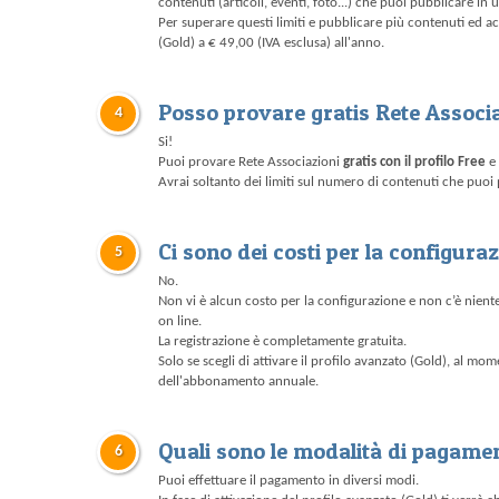
contenuti (articoli, eventi, foto...) che puoi pubblicare in 
Per superare questi limiti e pubblicare più contenuti ed ac
(Gold) a € 49,00 (IVA esclusa) all'anno.
Posso provare gratis Rete Associ
4
Si!
Puoi provare Rete Associazioni
gratis con il profilo Free
e 
Avrai soltanto dei limiti sul numero di contenuti che puoi
Ci sono dei costi per la configura
5
No.
Non vi è alcun costo per la configurazione e non c’è niente
on line.
La registrazione è completamente gratuita.
Solo se scegli di attivare il profilo avanzato (Gold), al mo
dell'abbonamento annuale.
Quali sono le modalità di pagame
6
Puoi effettuare il pagamento in diversi modi.