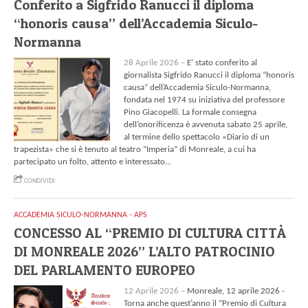
Conferito a Sigfrido Ranucci il diploma
“honoris causa” dell’Accademia Siculo-
Normanna
28 Aprile 2026 –
E' stato conferito al
giornalista Sigfrido Ranucci il diploma “honoris
causa” dell’Accademia Siculo-Normanna,
fondata nel 1974 su iniziativa del professore
Pino Giacopelli. La formale consegna
dell’onorificenza è avvenuta sabato 25 aprile,
al termine dello spettacolo «Diario di un
trapezista» che si è tenuto al teatro “Imperia” di Monreale, a cui ha
partecipato un folto, attento e interessato...
CONDIVIDI
ACCADEMIA SICULO-NORMANNA - APS
CONCESSO AL “PREMIO DI CULTURA CITTÀ
DI MONREALE 2026” L’ALTO PATROCINIO
DEL PARLAMENTO EUROPEO
12 Aprile 2026 –
Monreale, 12 aprile 2026 -
Torna anche quest’anno il “Premio di Cultura