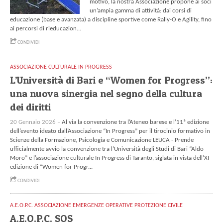
motivo, la nostra Associazione propone ai soci
un’ampia gamma di attività: dai corsi di
educazione (base e avanzata) a discipline sportive come Rally-O e Agility, fino
ai percorsi di rieducazion...
CONDIVIDI
ASSOCIAZIONE CULTURALE IN PROGRESS
L’Università di Bari e “Women for Progress”:
una nuova sinergia nel segno della cultura
dei diritti
20 Gennaio 2026 –
Al via la convenzione tra l’Ateneo barese e l’11ª edizione
dell’evento ideato dall’Associazione “In Progress” per il tirocinio formativo in
Scienze della Formazione, Psicologia e Comunicazione LEUCA - Prende
ufficialmente avvio la convenzione tra l’Università degli Studi di Bari “Aldo
Moro” e l’associazione culturale In Progress di Taranto, siglata in vista dell’XI
edizione di “Women for Progr...
CONDIVIDI
A.E.O.P.C. ASSOCIAZIONE EMERGENZE OPERATIVE PROTEZIONE CIVILE
A.E.O.P.C. SOS