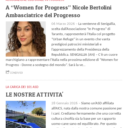
A “Women for Progress” Nicole Bertolini
Ambasciatrice del Progresso
06 Marzo 2026 –
La ventenne di Senigallia,
scelta dall’Associazione “In Progress” di
Taranto, rappresenterà l’Italia col progetto
“Urban Refuge” in un evento che vanta
prestigiosi patrocini ministeriali e
l’apprezzamento della Presidenza della
Repubblica. SENIGALLIA (AN) – C’è un cuore
marchigiano a rappresentare l’Italia nella prossima edizione di “Women for
Progress - Donne a sostegno del mondo”. Sarà la ve...
CONDIVIDI
LA CARICA DEI 101 ASD
LE NOSTRE ATTIVITA'
28 Gennaio 2026 –
Siamo un’ASD affiliata
all’AICS, nata dalla nostra comune passione per
i cani. Crediamo fermamente che una corretta
cultura cinofila sia la base per un rapporto
uomo-cane sano ed equilibrato. Per questo