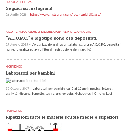
LA CARICA DEI 101 ASD
Seguici su Instagram!
28 Aprile 2026 –
https://www.instagram.com/lacaricadei101.asd/
A.E.O.P.C. ASSOCIAZIONE EMERGENZE OPERATIVE PROTEZIONE CIVILE
"A.E.O.P.C." e logotipo sono ora depositati.
29 Agosto 2025 –
L'organizzazione di volontariato nazionale A.E.O.P.C. deposita il
nome, la grafica ed avvia l'iter di registrazione del marchio!
HICHAECHOC
Laboratori per bambini
30 Ottobre 2017 –
Laboratori per bambini dai 0 ai 10 anni: musica, lettura,
cratività, disegno, fumetto. teatro, archeologia. Hichaechoc | Officina Ludi
HICHAECHOC
Ripetizioni tutte le materie scuole medie e superiori