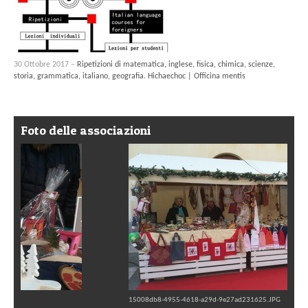
30 Ottobre 2017 –
Ripetizioni di matematica, inglese, fisica, chimica, scienze,
storia, grammatica, italiano, geografia. Hichaechoc | Officina mentis
Foto delle associazioni
15008db8-4955-4618-a29d-9e27ad231625.JPG