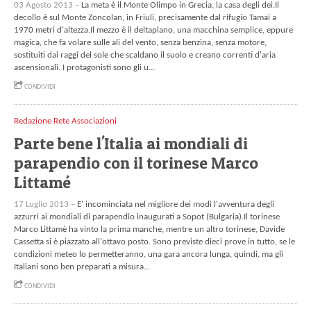
03 Agosto 2013 –
La meta è il Monte Olimpo in Grecia, la casa degli dei.Il
decollo è sul Monte Zoncolan, in Friuli, precisamente dal rifugio Tamai a
1970 metri d'altezza.Il mezzo è il deltaplano, una macchina semplice, eppure
magica, che fa volare sulle ali del vento, senza benzina, senza motore,
sostituiti dai raggi del sole che scaldano il suolo e creano correnti d'aria
ascensionali. I protagonisti sono gli u...
CONDIVIDI
Redazione Rete Associazioni
Parte bene l'Italia ai mondiali di
parapendio con il torinese Marco
Littamé
17 Luglio 2013 –
E' incominciata nel migliore dei modi l'avventura degli
azzurri ai mondiali di parapendio inaugurati a Sopot (Bulgaria).Il torinese
Marco Littamè ha vinto la prima manche, mentre un altro torinese, Davide
Cassetta si è piazzato all'ottavo posto. Sono previste dieci prove in tutto, se le
condizioni meteo lo permetteranno, una gara ancora lunga, quindi, ma gli
Italiani sono ben preparati a misura...
CONDIVIDI