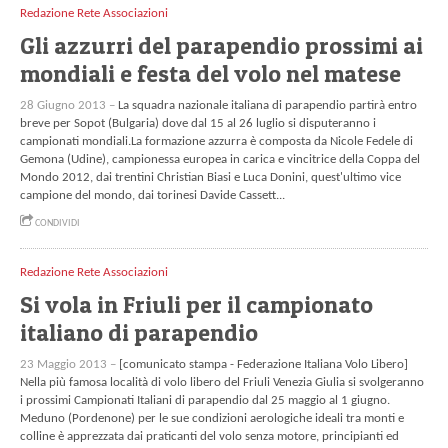
Redazione Rete Associazioni
Gli azzurri del parapendio prossimi ai
mondiali e festa del volo nel matese
28 Giugno 2013 –
La squadra nazionale italiana di parapendio partirà entro
breve per Sopot (Bulgaria) dove dal 15 al 26 luglio si disputeranno i
campionati mondiali.La formazione azzurra è composta da Nicole Fedele di
Gemona (Udine), campionessa europea in carica e vincitrice della Coppa del
Mondo 2012, dai trentini Christian Biasi e Luca Donini, quest'ultimo vice
campione del mondo, dai torinesi Davide Cassett...
CONDIVIDI
Redazione Rete Associazioni
Si vola in Friuli per il campionato
italiano di parapendio
23 Maggio 2013 –
[comunicato stampa - Federazione Italiana Volo Libero]
Nella più famosa località di volo libero del Friuli Venezia Giulia si svolgeranno
i prossimi Campionati Italiani di parapendio dal 25 maggio al 1 giugno.
Meduno (Pordenone) per le sue condizioni aerologiche ideali tra monti e
colline è apprezzata dai praticanti del volo senza motore, principianti ed