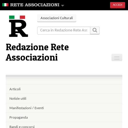
ACCEDI
Associazioni Culturali
Redazione Rete
Associazioni
Home
Articoli
Eventi
Articoli
Gallerie
Notizie utili
Contatti
Manifestazioni / Eventi
Propaganda
Bandi e concorsi