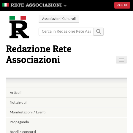
ACCEDI
Associazioni Culturali
Redazione Rete
Associazioni
Home
Articoli
Eventi
Articoli
Gallerie
Notizie utili
Contatti
Manifestazioni / Eventi
Propaganda
Bandi e concorsi