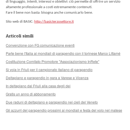
di linguaggio, intenti, interessi e obiettivi: ciò permette di offrire un servizio
altamente professionale a costi estremamente contenuti.
Fare il bene non basta: bisogna anche comunicarlo bene.
Sito web di
B
ASIC:
http://basicterzosettore.it
Articoli simili
Convenzione con FG comunicazione eventi
Parte bene l'Italia ai mondiali di parapendio con il torinese Marco Littamé
Costituzione Comitato Promotore "Associazionismo InRete"
Si vola in Friuli per il campionato italiano di parapendio
Deltaplano e parapendio in gara a Varese e Vicenza
In deltaplano dal Friuli alla casa degli dei
Gratis un anno di abbonamento
Due raduni di deltaplano e parapendio nei cieli del Veneto
Gli azzurri del parapendio prossimi ai mondiali e festa del volo nel matese