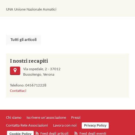
UNA Unione Nazionale Asmatici
Tutti gli articoli
I nostri recapiti
Via ospedale, 2 - 37012
Bussolengo, Verona
Telefono: 0456712228
Contattaci
Chi siamo
Iscrivere un'associazione
Prezzi
Privacy Policy
Contatta Rete Associazioni
Lavora con noi
Cookie Policy
Feed degli articoli
Feed degli eventi