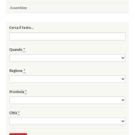
Assemblee
Cerca il testo…
Quando
*
Regione
*
Provincia
*
Città
*