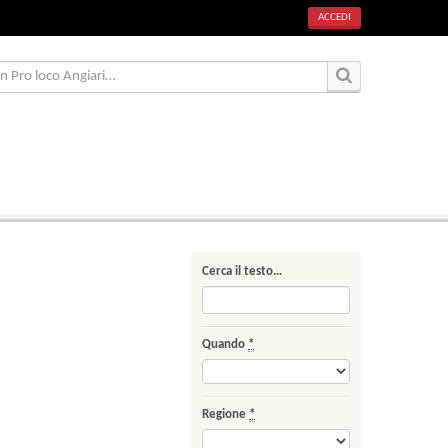
ACCEDI
Cerca il testo…
Quando
*
Regione
*