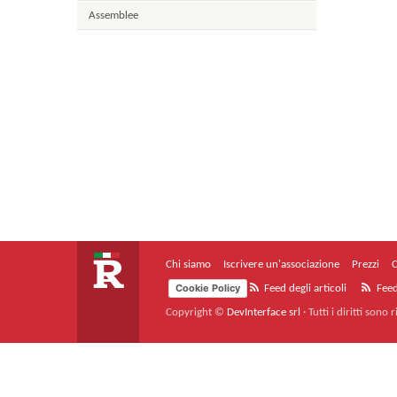
Assemblee
Chi siamo
Iscrivere un'associazione
Prezzi
C
Cookie Policy
Feed degli articoli
Feed
Copyright ©
DevInterface srl
·
Tutti i diritti sono r