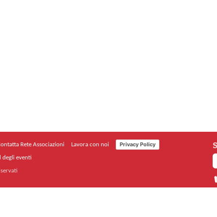
S
Privacy Policy
ontatta Rete Associazioni
Lavora con noi
 degli eventi
iservati