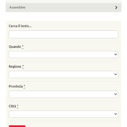
Assemblee
Cerca il testo…
Quando
*
Regione
*
Provincia
*
Città
*