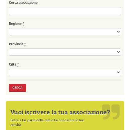
Cerca associazione
Regione
*
Provincia
*
Città
*
Vuoi iscrivere la tua associazione?
Entra a far parte della rete e fai conoscere le tue
attività