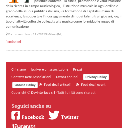
possibile contesto: -la tutela, promozione e valorizzazione
della ricerca in campo musicologico, -l’istruzione musicale in ogni ordine e
grado della scuola pubblica italiana, -la formazione di capitale umano di
eccellenza, la scoperta e l’incoraggiamento di nuovi talenti tra i giovani, -ogni
tipo di attività culturale collegata alla musica come formidabile mezzo di
comunicazione
Via torquato tasso, 11 - 20123 Milano (MI)
Fondazioni
Chi siamo
Iscrivere un'associazione
Prezzi
Privacy Policy
Contatta Rete Associazioni
Lavora con noi
Cookie Policy
Feed degli articoli
Feed degli eventi
Copyright ©
DevInterface srl
·
Tutti i diritti sono riservati
Seguici anche su
Facebook
Twitter