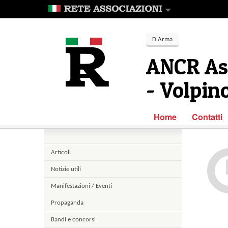
D'Arma
ANCR Ass
- Volpin
Home
Contatti
Articoli
Notizie utili
Manifestazioni / Eventi
Propaganda
Bandi e concorsi