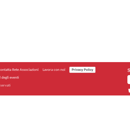
S
Privacy Policy
ontatta Rete Associazioni
Lavora con noi
 degli eventi
iservati