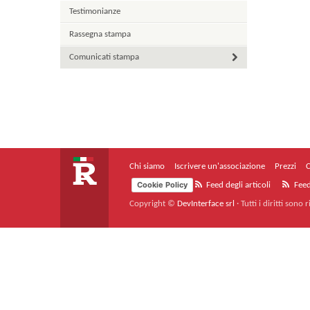
Testimonianze
Rassegna stampa
Comunicati stampa
Chi siamo
Iscrivere un'associazione
Prezzi
C
Cookie Policy
Feed degli articoli
Feed
Copyright ©
DevInterface srl
·
Tutti i diritti sono r