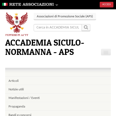
ACCEDI
Associazioni di Promozione Sociale (APS)
ACCADEMIA SICULO-
NORMANNA - APS
Home
Articoli
Eventi
Articoli
Contatti
Notizie utili
Manifestazioni / Eventi
Propaganda
Bandi e concorsi