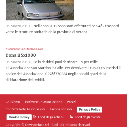
05 Marzo 2013 –
Nell'anno 2012 sono stati effettutati ben 482 trasporti
verso le strutture sanitarie della provincia di Verona
Associazione San Martino in Calle
Dona il 5x1000
05 Marzo 2013 –
Se lo desideri puoi destinare il 5 per mille
all'Associazione San Martino in Calle. Per devolvere il tuo aiuto inserisci il
codice dell'Associazione: 02986770234 negli appositi spazi della
dichiarazione dei redditi.
Chi siamo
Iscrivere un'associazione
Prezzi
Privacy Policy
Contatta Rete Associazioni
Lavora con noi
Cookie Policy
Feed degli articoli
Feed degli eventi
Copyright ©
DevInterface srl
·
Tutti i diritti sono riservati