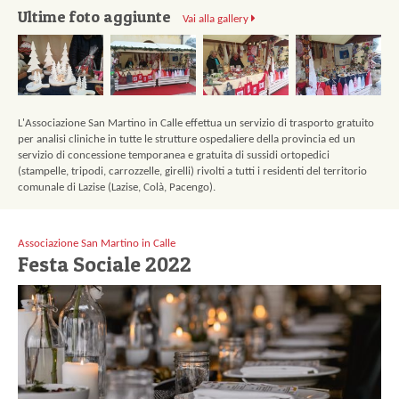
Ultime foto aggiunte
Eventi
Vai alla gallery
Gallerie
Contatti
Pagine
L'Associazione San Martino in Calle effettua un servizio di trasporto gratuito
per analisi cliniche in tutte le strutture ospedaliere della provincia ed un
servizio di concessione temporanea e gratuita di sussidi ortopedici
(stampelle, tripodi, carrozzelle, girelli) rivolti a tutti i residenti del territorio
comunale di Lazise (Lazise, Colà, Pacengo).
Associazione San Martino in Calle
Festa Sociale 2022