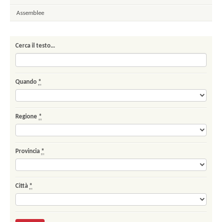
Assemblee
Cerca il testo…
Quando
*
Regione
*
Provincia
*
Città
*