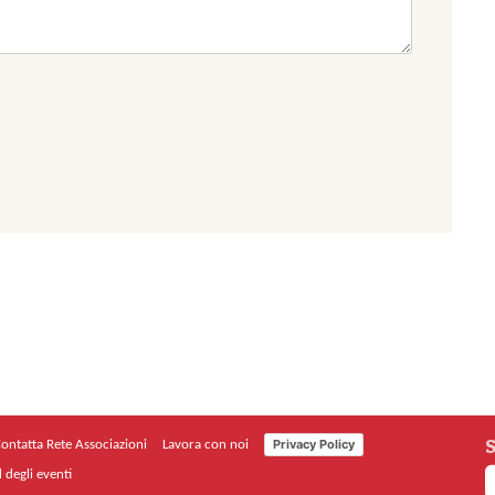
S
Privacy Policy
ontatta Rete Associazioni
Lavora con noi
 degli eventi