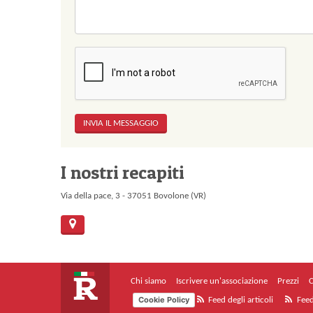
I nostri recapiti
Via della pace, 3 - 37051 Bovolone (VR)
Chi siamo
Iscrivere un'associazione
Prezzi
C
Cookie Policy
Feed degli articoli
Feed