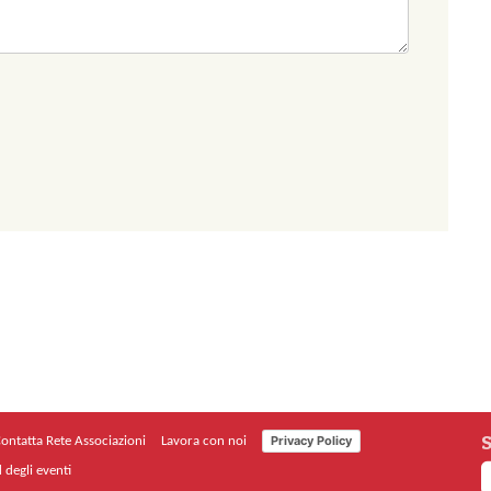
S
Privacy Policy
ontatta Rete Associazioni
Lavora con noi
 degli eventi