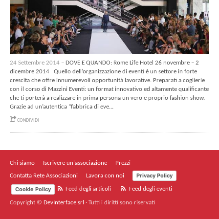
24 Settembre 2014 –
DOVE E QUANDO: Rome Life Hotel 26 novembre – 2
dicembre 2014 Quello dell’organizzazione di eventi è un settore in forte
crescita che offre innumerevoli opportunità lavorative. Preparati a coglierle
con il corso di Mazzini Eventi: un format innovativo ed altamente qualificante
che ti porterà a realizzare in prima persona un vero e proprio fashion show.
Grazie ad un’autentica “fabbrica di eve...
CONDIVIDI
Chi siamo
Iscrivere un'associazione
Prezzi
Privacy Policy
Contatta Rete Associazioni
Lavora con noi
Cookie Policy
Feed degli articoli
Feed degli eventi
Copyright ©
DevInterface srl
·
Tutti i diritti sono riservati