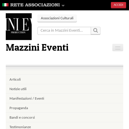
ACCEDI
Associazioni Culturali
Mazzini Eventi
Home
Articoli
Eventi
Articoli
Contatti
Notizie utili
Manifestazioni / Eventi
Propaganda
Bandi e concorsi
Testimonianze