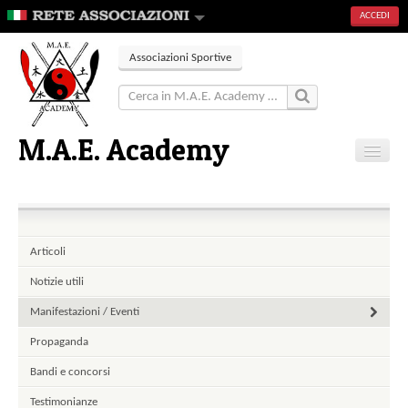
ACCEDI
Associazioni Sportive
M.A.E. Academy
Home
Articoli
Eventi
Articoli
Contatti
Notizie utili
Pagine
Manifestazioni / Eventi
Propaganda
Bandi e concorsi
Testimonianze