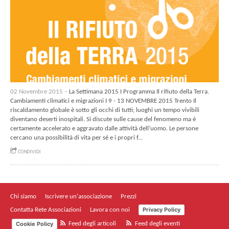
02 Novembre 2015 –
La Settimana 2015 I Programma Il rifiuto della Terra.
Cambiamenti climatici e migrazioni I 9 - 13 NOVEMBRE 2015 Trento Il
riscaldamento globale è sotto gli occhi di tutti; luoghi un tempo vivibili
diventano deserti inospitali. Si discute sulle cause del fenomeno ma è
certamente accelerato e aggravato dalle attività dell’uomo. Le persone
cercano una possibilità di vita per sé e i propri f...
CONDIVIDI
Chi siamo
Iscrivere un'associazione
Prezzi
Privacy Policy
Contatta Rete Associazioni
Lavora con noi
Cookie Policy
Feed degli articoli
Feed degli eventi