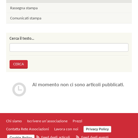
Rassegna stampa
Comunicati stampa
Cerca il testo…
Al momento non ci sono articoli pubblicati.
Chi siamo
Iscrivere un'associazione
Prezzi
Privacy Policy
Contatta Rete Associazioni
Lavora con noi
Cookie Policy
Feed degli articoli
Feed degli eventi