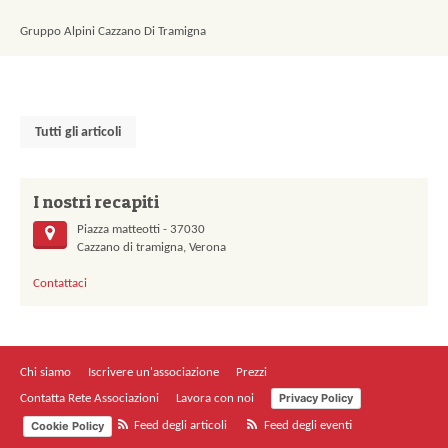
Gruppo Alpini Cazzano Di Tramigna
Tutti gli articoli
I nostri recapiti
Piazza matteotti - 37030
Cazzano di tramigna, Verona
Contattaci
Chi siamo
Iscrivere un'associazione
Prezzi
Privacy Policy
Contatta Rete Associazioni
Lavora con noi
Cookie Policy
Feed degli articoli
Feed degli eventi