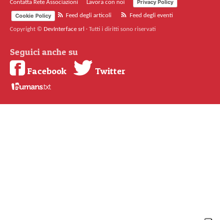
Privacy Policy
Contatta Rete Associazioni
Lavora con noi
Cookie Policy
Feed degli articoli
Feed degli eventi
Copyright ©
DevInterface srl
·
Tutti i diritti sono riservati
Seguici anche su
Facebook
Twitter