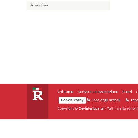
Assemblee
Chi siamo
Iscrivere un'associazione
Prezzi
C
Cookie Policy
Feed degli articoli
Feed
Copyright ©
DevInterface srl
·
Tutti i diritti sono r