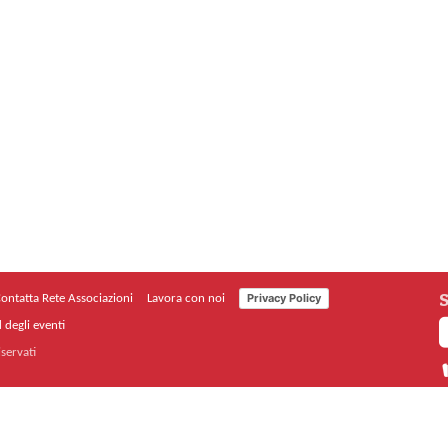
S
Privacy Policy
ontatta Rete Associazioni
Lavora con noi
 degli eventi
iservati