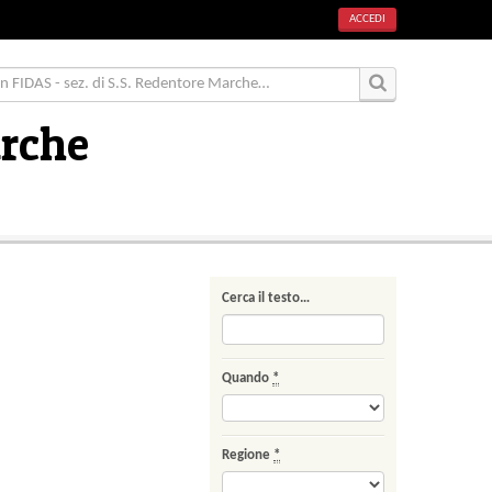
ACCEDI
arche
Cerca il testo…
Quando
*
Regione
*