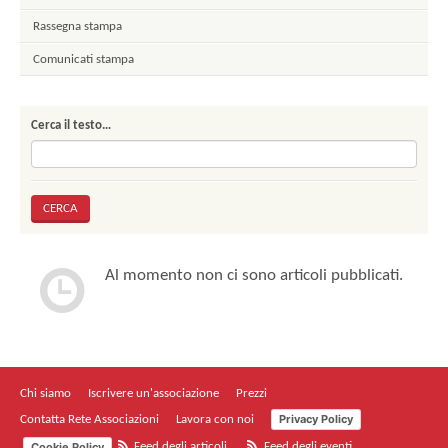
Rassegna stampa
Comunicati stampa
Cerca il testo…
Al momento non ci sono articoli pubblicati.
Chi siamo
Iscrivere un'associazione
Prezzi
Privacy Policy
Contatta Rete Associazioni
Lavora con noi
Cookie Policy
Feed degli articoli
Feed degli eventi