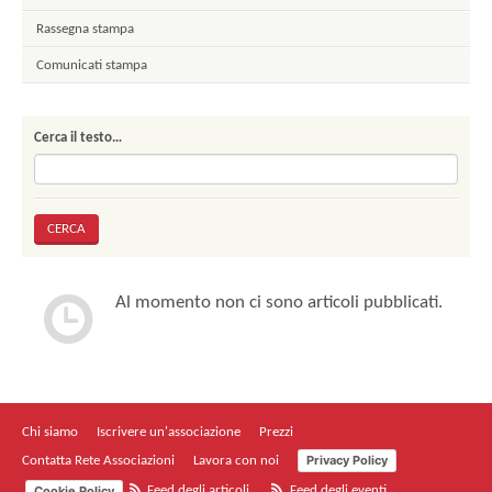
Rassegna stampa
Comunicati stampa
Cerca il testo…
Al momento non ci sono articoli pubblicati.
Chi siamo
Iscrivere un'associazione
Prezzi
Privacy Policy
Contatta Rete Associazioni
Lavora con noi
Cookie Policy
Feed degli articoli
Feed degli eventi