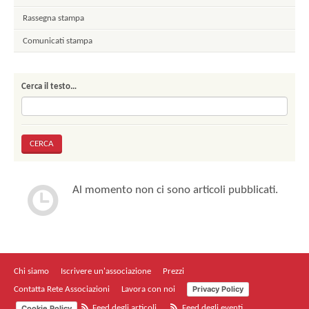
Rassegna stampa
Comunicati stampa
Cerca il testo…
Al momento non ci sono articoli pubblicati.
Chi siamo
Iscrivere un'associazione
Prezzi
Privacy Policy
Contatta Rete Associazioni
Lavora con noi
Cookie Policy
Feed degli articoli
Feed degli eventi