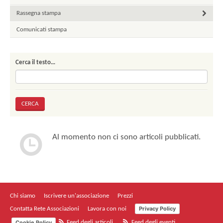
Rassegna stampa
Comunicati stampa
Cerca il testo…
Al momento non ci sono articoli pubblicati.
Chi siamo
Iscrivere un'associazione
Prezzi
Privacy Policy
Contatta Rete Associazioni
Lavora con noi
Cookie Policy
Feed degli articoli
Feed degli eventi