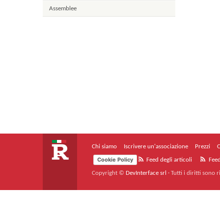
Assemblee
Chi siamo
Iscrivere un'associazione
Prezzi
C
Cookie Policy
Feed degli articoli
Feed
Copyright ©
DevInterface srl
·
Tutti i diritti sono r