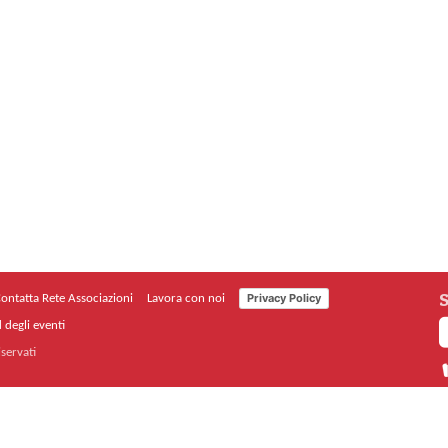
S
Privacy Policy
ontatta Rete Associazioni
Lavora con noi
 degli eventi
iservati