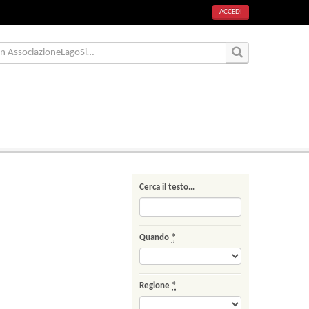
ACCEDI
Cerca il testo…
Quando
*
Regione
*