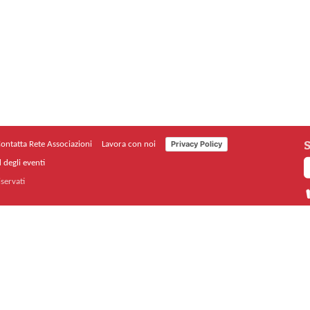
S
Privacy Policy
ontatta Rete Associazioni
Lavora con noi
 degli eventi
iservati