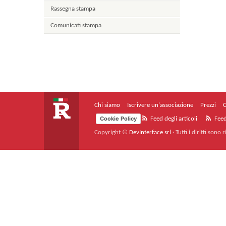
Rassegna stampa
Comunicati stampa
Chi siamo
Iscrivere un'associazione
Prezzi
C
Cookie Policy
Feed degli articoli
Feed
Copyright ©
DevInterface srl
·
Tutti i diritti sono r