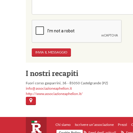
I nostri recapiti
Fuori corso gasparrini, 36 - 85050 Castelgrande (PZ)
info@associazioneaphelion.it
http://www.associazioneaphelion.it/
Chi siamo
Iscrivere un'associazione
Prezzi
C
Cookie Policy
Feed degli articoli
Feed