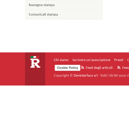
Rassegna stampa
Comunicati stampa
Chi siamo
Iscrivere un'associazione
Prezzi
C
Cookie Policy
Feed degli articoli
Feed
Copyright ©
DevInterface srl
·
Tutti i diritti sono r