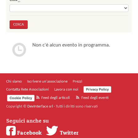
Non c'è alcun evento in programma.
Chi siamo
Iscrivere un'associazione
Prezzi
Privacy Policy
Contatta Rete Associazioni
Lavora con noi
Cookie Policy
Feed degli articoli
Feed degli eventi
Copyright ©
DevInterface srl
·
Tutti i diritti sono riservati
Seguici anche su
Facebook
Twitter