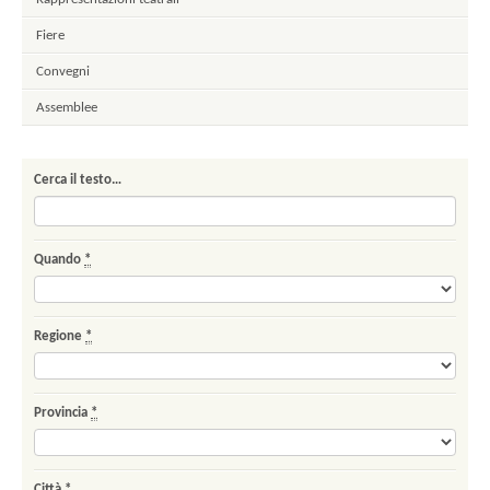
Fiere
Convegni
Assemblee
Cerca il testo…
Quando
*
Regione
*
Provincia
*
Città
*