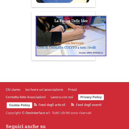
Chi siamo
Iscrivere un'associazione
Prezzi
Privacy Policy
Contatta Rete Associazioni
Lavora con noi
Cookie Policy
Feed degli articoli
Feed degli eventi
Copyright ©
DevInterface srl
·
Tutti i diritti sono riservati
Seguici anche su