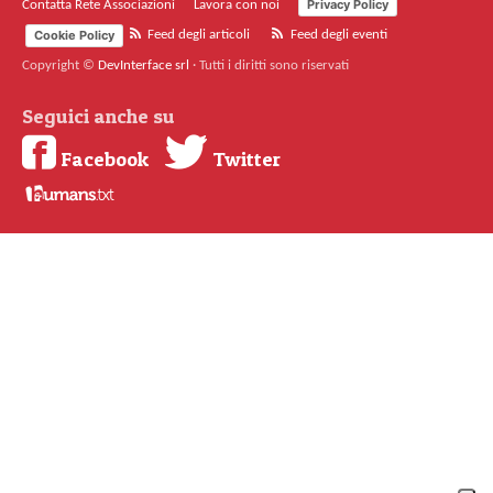
Privacy Policy
Contatta Rete Associazioni
Lavora con noi
Cookie Policy
Feed degli articoli
Feed degli eventi
Copyright ©
DevInterface srl
·
Tutti i diritti sono riservati
Seguici anche su
Facebook
Twitter