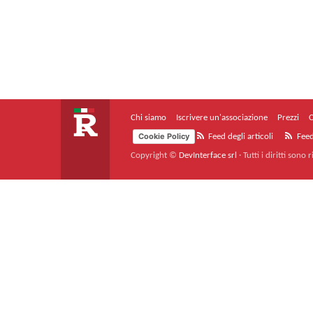
Chi siamo
Iscrivere un'associazione
Prezzi
C
Cookie Policy
Feed degli articoli
Feed
Copyright ©
DevInterface srl
·
Tutti i diritti sono r