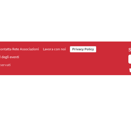
S
Privacy Policy
ontatta Rete Associazioni
Lavora con noi
 degli eventi
iservati