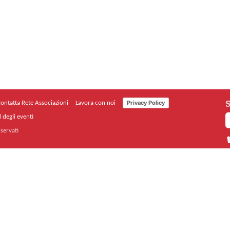
S
Privacy Policy
ontatta Rete Associazioni
Lavora con noi
 degli eventi
iservati