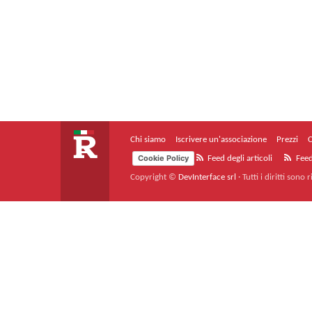
Chi siamo
Iscrivere un'associazione
Prezzi
C
Cookie Policy
Feed degli articoli
Feed
Copyright ©
DevInterface srl
·
Tutti i diritti sono r