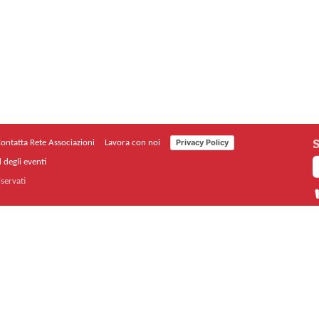
S
Privacy Policy
ontatta Rete Associazioni
Lavora con noi
 degli eventi
iservati