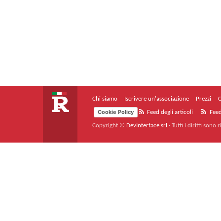
Chi siamo
Iscrivere un'associazione
Prezzi
C
Cookie Policy
Feed degli articoli
Feed
Copyright ©
DevInterface srl
·
Tutti i diritti sono r