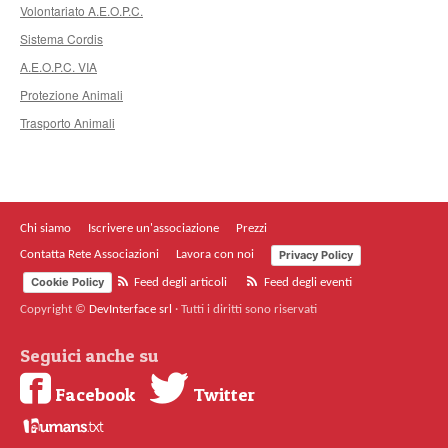
Volontariato A.E.O.P.C.
Sistema Cordis
A.E.O.P.C. VIA
Protezione Animali
Trasporto Animali
Chi siamo
Iscrivere un'associazione
Prezzi
Privacy Policy
Contatta Rete Associazioni
Lavora con noi
Cookie Policy
Feed degli articoli
Feed degli eventi
Copyright ©
DevInterface srl
·
Tutti i diritti sono riservati
Seguici anche su
Facebook
Twitter